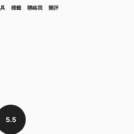
具
標籤
聯絡我
樂評
5.5