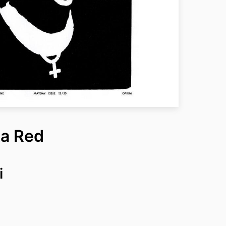
ta Red
i