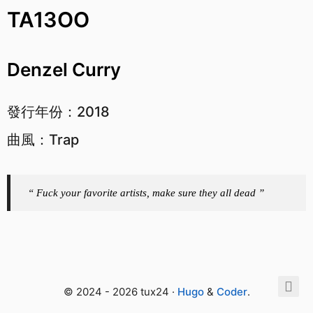
TA13OO
Denzel Curry
發行年份：2018
曲風：Trap
“ Fuck your favorite artists, make sure they all dead ”
© 2024 - 2026 tux24 ·
Hugo
&
Coder
.