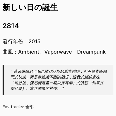
新しい日の誕生
2814
發行年份：2015
曲風：Ambient、Vaporwave、Dreampunk
“ 這張專輯給了我色情作品般的感官體驗，但不是直衝腦
門的快感，而是像連續不斷的挑逗，讓我的腦袋處在
「很舒服，但感覺還差一點就要高潮」的狀態（到底在
寫什麼）。當之無愧的神作。 ”
Fav tracks: 全部