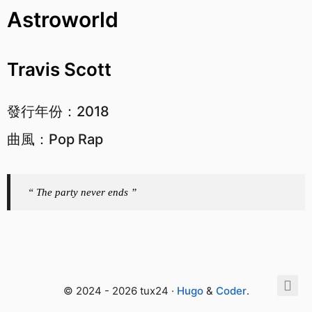
Astroworld
Travis Scott
發行年份：2018
曲風：Pop Rap
“ The party never ends ”
© 2024 - 2026 tux24 ·
Hugo
&
Coder
.