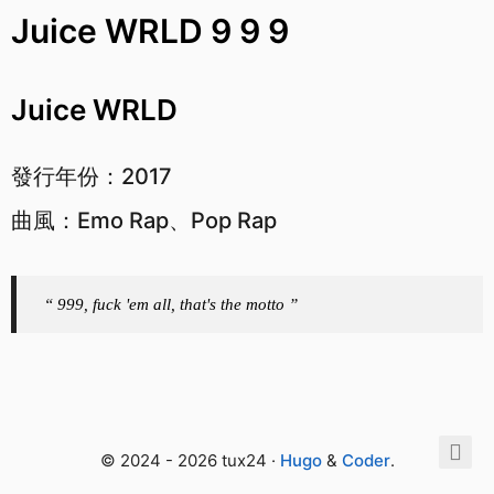
Juice WRLD 9 9 9
Juice WRLD
發行年份：2017
曲風：Emo Rap、Pop Rap
“ 999, fuck 'em all, that's the motto ”
© 2024 - 2026 tux24 ·
Hugo
&
Coder
.