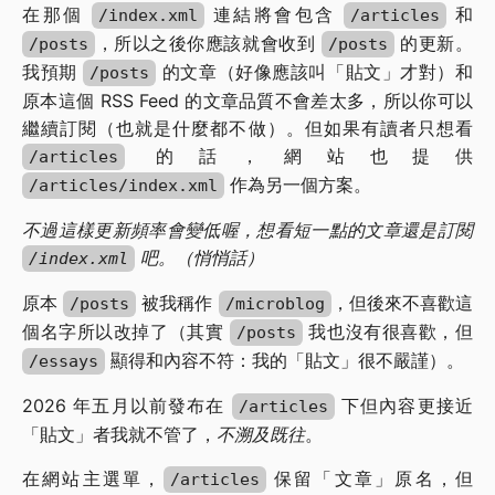
在那個
連結將會包含
和
/index.xml
/articles
，所以之後你應該就會收到
的更新。
/posts
/posts
我預期
的文章（好像應該叫「貼文」才對）和
/posts
原本這個 RSS Feed 的文章品質不會差太多，所以你可以
繼續訂閱（也就是什麼都不做）。但如果有讀者只想看
的話，網站也提供
/articles
作為另一個方案。
/articles/index.xml
不過這樣更新頻率會變低喔，想看短一點的文章還是訂閱
吧。（悄悄話）
/index.xml
原本
被我稱作
，但後來不喜歡這
/posts
/microblog
個名字所以改掉了（其實
我也沒有很喜歡，但
/posts
顯得和內容不符：我的「貼文」很不嚴謹）。
/essays
2026 年五月以前發布在
下但內容更接近
/articles
「貼文」者我就不管了，
不溯及既往
。
在網站主選單，
保留「文章」原名，但
/articles