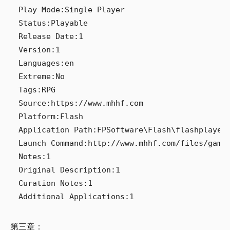
Play Mode:Single Player

Status:Playable

Release Date:1

Version:1

Languages:en

Extreme:No

Tags:RPG

Source:https://www.mhhf.com

Platform:Flash

Application Path:FPSoftware\Flash\flashplayer_
Launch Command:http://www.mhhf.com/files/game/
Notes:1

Original Description:1

Curation Notes:1

第三章：