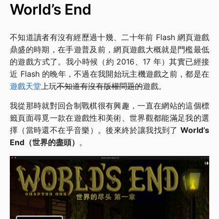
World’s End
不知道讀者有沒有經歷過十幾、二十年前 Flash 網頁遊戲
鼎盛的時期，在手遊普及前，網頁遊戲大概就是門檻最低
的遊戲方式了。我小時候（約 2016、17 年）其實已經接
近 Flash 的晚年，不過在我開始玩主機遊戲之前，都是在
遊戲天堂
上玩
不知道有沒有版權問題的
遊戲。
我從那時就對回合制戰棋很有興趣，一直在網站的這個標
籤頁面尋覓一款在遊戲性和美術、世界觀都能滿足我的選
擇（當時還不在乎音樂）。後來終於讓我找到了
World’s
End（世界的盡頭）
。