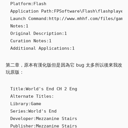
Platform:Flash

Application Path:FPSoftware\Flash\flashplayer_
Launch Command:http://www.mhhf.com/files/game/
Notes:1

Original Description:1

Curation Notes:1

第二章，原本有漢化版但是因為它 bug 太多所以後來我改
玩原版：
Title:World's End CH 2 Eng

Alternate Titles:

Library:Game

Series:World's End

Developer:Mezzanine Stairs

Publisher:Mezzanine Stairs
