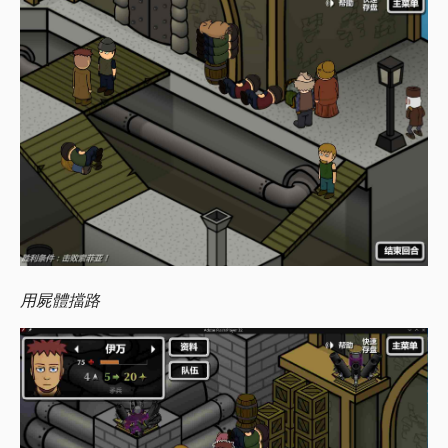
用屍體擋路