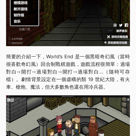
簡要的介紹一下，World’s End 是一個黑暗奇幻風（當時
很喜歡奇幻風）回合制戰棋遊戲，遊戲流程很簡單：過場
對白-›開打-›過場對白-›開打-›過場對白…（隨時可存
檔）。劇情背景設定在一個虛構的類 19 世紀大陸，有火
車、槍炮、魔法，但大多數角色還在用冷兵器。