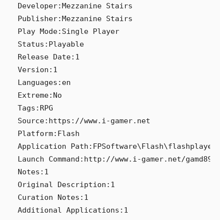
Developer:Mezzanine Stairs

Publisher:Mezzanine Stairs

Play Mode:Single Player

Status:Playable

Release Date:1

Version:1

Languages:en

Extreme:No

Tags:RPG

Source:https://www.i-gamer.net

Platform:Flash

Application Path:FPSoftware\Flash\flashplayer_
Launch Command:http://www.i-gamer.net/gamd89/f
Notes:1

Original Description:1

Curation Notes:1
