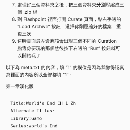
處理好三個資料夾之後，把三個資料夾
分別
壓縮成三
個 .zip 檔
到 Flashpoint 裡面打開 Curate 頁面，點右手邊的
“Load Archive” 按鈕，選擇你剛壓縮好的檔案，重
複三次
這時畫面最左邊應該會出現三個不同的 Curation，
點選你要玩的那個然後按下右邊的 “Run” 按鈕就可
以開始玩了！
以下為 meta.txt 的內容，填 “1” 的欄位是因為我懶得認真
寫裡面的內容所以全部都填 “1”：
第一章漢化版：
Title:World's End CH 1 Zh

Alternate Titles:

Library:Game

Series:World's End
