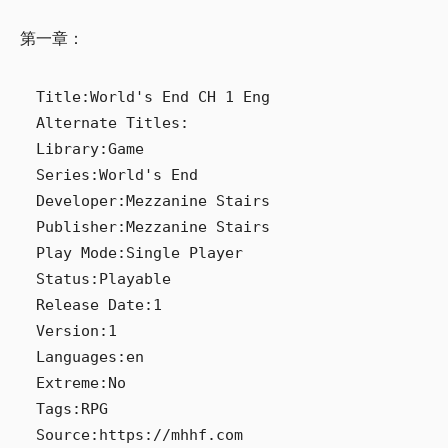
第一章：
Title:World's End CH 1 Eng

Alternate Titles:

Library:Game

Series:World's End

Developer:Mezzanine Stairs

Publisher:Mezzanine Stairs

Play Mode:Single Player

Status:Playable

Release Date:1

Version:1

Languages:en

Extreme:No

Tags:RPG

Source:https://mhhf.com
