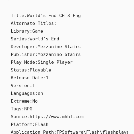
Title:World's End CH 3 Eng

Alternate Titles:

Library:Game

Series:World's End

Developer:Mezzanine Stairs

Publisher:Mezzanine Stairs

Play Mode:Single Player

Status:Playable

Release Date:1

Version:1

Languages:en

Extreme:No

Tags:RPG

Source:https://www.mhhf.com

Platform:Flash

Application Path:FPSoftware\Flash\flashplayer_