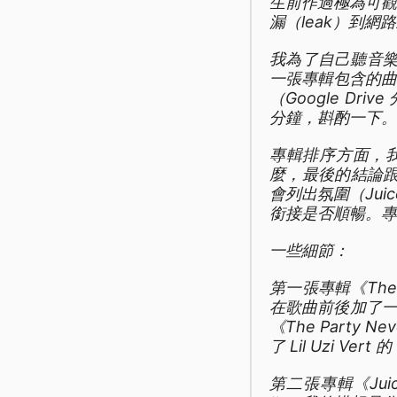
生前作過極為可
漏（leak）到網
我為了自己聽音樂的
一張專輯包含的
（Google D
分鐘，斟酌一下。
專輯排序方面，我
麼，最後的結論跟
會列出氛圍（Ju
銜接是否順暢。專
一些細節：
第一張專輯《The
在歌曲前後加了一些
《The Party
了 Lil Uzi V
第二張專輯《Jui