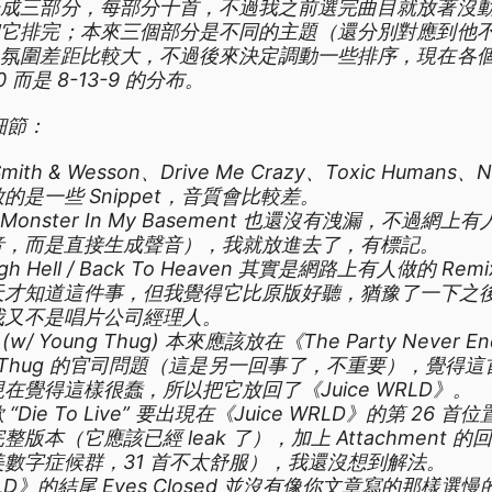
分成三部分，每部分十首，不過我之前選完曲目就放著沒
把它排完；本來三個部分是不同的主題（還分別對應到他
以氛圍差距比較大，不過後來決定調動一些排序，現在各
0 而是 8-13-9 的分布。
細節：
Smith & Wesson、Drive Me Crazy、Toxic Humans、
的是一些 Snippet，音質會比較差。
、Monster In My Basement 也還沒有洩漏，不過網上
音，而是直接生成聲音），我就放進去了，有標記。
ough Hell / Back To Heaven 其實是網路上有人做的 
天才知道這件事，但我覺得它比原版好聽，猶豫了一下之
我又不是唱片公司經理人。
t (w/ Young Thug) 本來應該放在《The Party Nev
ng Thug 的官司問題（這是另一回事了，不重要），覺得
在覺得這樣很蠢，所以把它放回了《Juice WRLD》。
“Die To Live” 要出現在《Juice WRLD》的第 26
版本（它應該已經 leak 了），加上 Attachment
數字症候群，31 首不太舒服），我還沒想到解法。
WRLD》的結尾 Eyes Closed 並沒有像你文章寫的那樣