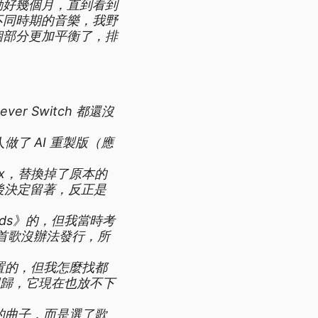
動好幾個月，直到看到
不同時期的音樂，我野
個部分更加平衡了，排
Never Switch 都還沒
有人做了 AI 重製版（應
Remix，替換掉了原本的
後決定留著，反正是
er Ends》的，但我當時考
這首歌沒辦法發行，所
 首位置的，但我怎麼找都
 的回歸，它現在也放不下
選慢的曲子，而是選了歌