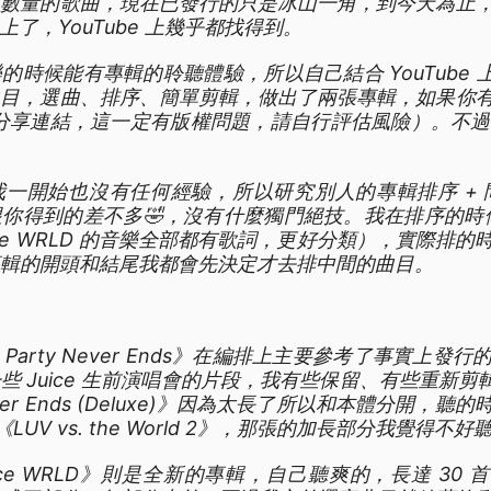
觀數量的歌曲，現在已發行的只是冰山一角，到今天為止
路上了，YouTube 上幾乎都找得到。
時候能有專輯的聆聽體驗，所以自己結合 YouTube 上的
曲目，選曲、排序、簡單剪輯，做出了兩張專輯，如果你
rive 分享連結，這一定有版權問題，請自行評估風險）。不過
一開始也沒有任何經驗，所以研究別人的專輯排序 + 問
你得到的差不多🤣，沒有什麼獨門絕技。我在排序的時候
ice WRLD 的音樂全部都有歌詞，更好分類），實際排
輯的開頭和結尾我都會先決定才去排中間的曲目。
 Party Never Ends》在編排上主要參考了事實上
 Juice 生前演唱會的片段，我有些保留、有些重新剪輯成 I
 Never Ends (Deluxe)》因為太長了所以和本體分開
ert 的《LUV vs. the World 2》，那張的加長部分我
ce WRLD》則是全新的專輯，自己聽爽的，長達 30 首