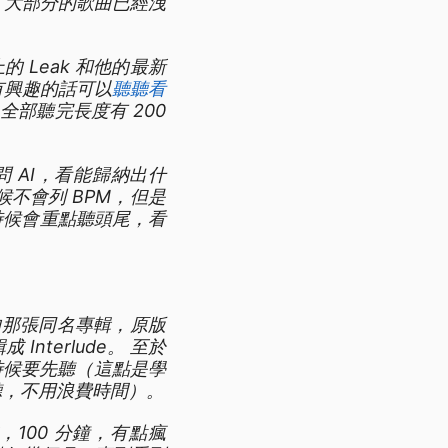
，大部分的歌曲已經洩
 Leak 和他的最新
有興趣的話可以
聽聽看
全部聽完長度有 200
 AI，看能歸納出什
不會列 BPM，但是
的時候會重點聽頭尾，看
發行的那張同名專輯，原版
nterlude。 至於
，聽的時候要先聽（這點是學
覺得不好聽，不用浪費時間）。
，100 分鐘，有點瘋