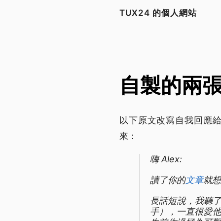
TUX24 的個人網站
自製的兩張 J
以下原文改寫自我回應
來：
嗨 Alex:
讀了你的
文章
就想
長話短說，我聽了兩年
手），一直很愛他