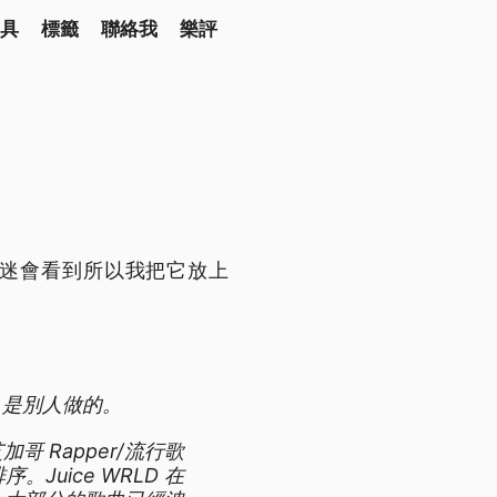
具
標籤
聯絡我
樂評
D 歌迷會看到所以我把它放上
，是別人做的。
哥 Rapper/流行歌
uice WRLD 在