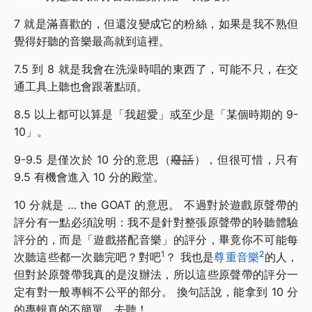
7 就是滿喜歡的，但還沒變成它的粉絲，如果是我不熟但
覺得好聽的音樂最高就到這裡。
7.5 到 8 就是我會在洗澡時唱的東西了，可能不只，在交
通工具上聽也會跟著點頭。
8.5 以上都可以算是「我超愛」或至少是「某個時期的 9-
10」。
9-9.5 是僅次於 10 分的意思（
廢話
），但很可惜，只有
9.5 有機會進入 10 分的殿堂。
10 分就是 … the GOAT 的意思。 不過對於遊戲原聲帶的
評分有一點必須說明：我不是針對整張原聲帶的聆聽體驗
評分的，而是「遊戲搭配音樂」的評分，畢竟你不可能每
1
2
次聽這些都一次聽完吧？對吧
？ 我也是
尊重音樂
的人，
但對於原聲帶我真的是沒辦法，所以這些原聲帶的評分一
定有對一般專輯不公平的部分。 換句話說，能拿到 10 分
的專輯真的不簡單，去聽！