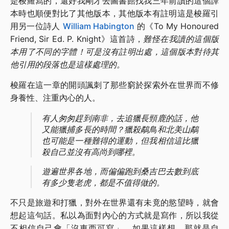
是梭羅寫的，還好我剛才去圖書館找我三年前讀的這個譯
本時也順便對比了其他版本，其他版本有註明這是梭羅引
用另一位詩人
William Habington
的《To My Honoured
Friend, Sir Ed. P. Knight》這首詩，
難怪在我讀的這個版
本用了不同的字體！可是沒有註明出處，這個版本對待其
他引用的段落也是這樣處理的。
梭羅在這一章的開頭諷刺了那些窮於探索外在世界而不修
身養性、注重內心的人。
有人匆匆趕到南非，去追獵長頸鹿的話，他
又能獵捕多長的時間？獵殺鷸鳥和北美山鷸
也可能是一種難得的運動，但我相信這比獵
殺自己並沒有高尚到哪裡。
遊遍世界各地，而偏偏跑到桑吉巴去數到底
有多少隻老虎，都是不值得做的。
不只是旅遊和打獵，對外在世界還有未竟的慾望時，就會
想起這句話。私以為面對內心的方式就是寫作，所以我從
不相信自己會「沒東西可寫」，如果這樣想，那就是自