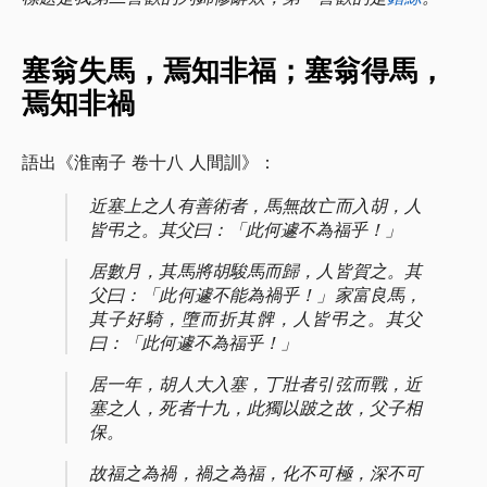
塞翁失馬，焉知非福；塞翁得馬，
焉知非禍
語出《淮南子 卷十八 人間訓》：
近塞上之人有善術者，馬無故亡而入胡，人
皆弔之。其父曰：「此何遽不為福乎！」
居數月，其馬將胡駿馬而歸，人皆賀之。其
父曰：「此何遽不能為禍乎！」家富良馬，
其子好騎，墮而折其髀，人皆弔之。其父
曰：「此何遽不為福乎！」
居一年，胡人大入塞，丁壯者引弦而戰，近
塞之人，死者十九，此獨以跛之故，父子相
保。
故福之為禍，禍之為福，化不可極，深不可