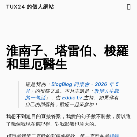
TUX24 的個人網站
淮南子、塔雷伯、梭羅
和里厄醫生
這是我的「
BlogBlog 同樂會 - 2026 年 5
月
」的投稿文章。本月主題是「
改變人生觀
的一句話
」，由
Eddie Lv
主持。如果你有
自己的部落格，歡迎一起來參加！
我想不到題目的直接答案，我愛的句子數不勝數，所以選
了幾個我現在還記得、對我影響也算大的。
標題是我第二喜歡的列錦修辭欸，第一喜歡的是
錯綜
。