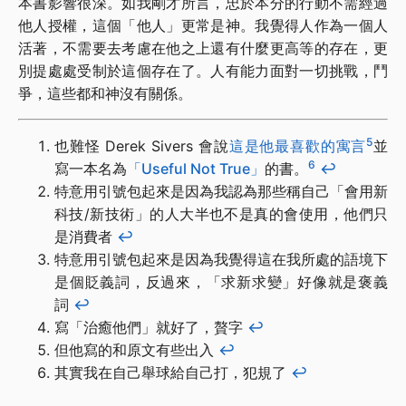
本書影響很深。如我剛才所言，忠於本分的行動不需經過
他人授權，這個「他人」更常是神。我覺得人作為一個人
活著，不需要去考慮在他之上還有什麼更高等的存在，更
別提處處受制於這個存在了。人有能力面對一切挑戰，鬥
爭，這些都和神沒有關係。
5
也難怪 Derek Sivers 會說
這是他最喜歡的寓言
並
6
寫一本名為
「Useful Not True」
的書。
↩︎
特意用引號包起來是因為我認為那些稱自己「會用新
科技/新技術」的人大半也不是真的會使用，他們只
是消費者
↩︎
特意用引號包起來是因為我覺得這在我所處的語境下
是個貶義詞，反過來，「求新求變」好像就是褒義
詞
↩︎
寫「治癒他們」就好了，贅字
↩︎
但他寫的和原文有些出入
↩︎
其實我在自己舉球給自己打，犯規了
↩︎