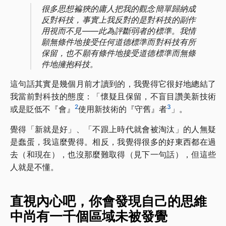
很多思想褊狹的庸人把我的觀念簡單歸納成
反對科技，事實上我反對的是對科技的副作
用視而不見——此為評斷弱者的標準。我情
願無條件地接受任何道德標準而對科技有所
保留，也不願有條件地接受道德標準而無條
件地擁抱科技。
這句話其實是幾個月前才讀到的，我覺得它很好地總結了
我當前對科技的態度：「懷疑且保留，不盲目讚美新技術
2
3
或是貶低不『會』
使用新技術的『守舊』者
」。
覺得「新就是好」、「不跟上時代就會被淘汰」的人無疑
是蠢蛋，我這麼覺得。相反，我覺得很多的好東西都在過
去（和現在），也沒那麼難取得（見下一句話），但這些
人就是不懂。
直視內心吧，你會發現自己的思維
中尚有一千個區域未被發覺